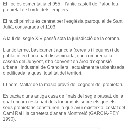
El lloc és esmentat ja el 955, i l'antic castell de Palou fou
propietat de l'orde dels templers.
El nucli primitiu és centrat per l'església parroquial de Sant
Julià, consagrada el 1103.
A la fi del segle XIV passà sota la jurisdicció de la corona.
L'antic terme, bàsicament agrícola (cereals i llegums) i de
població en bona part disseminada, que comprenia la
caseria del Junyent, s'ha convertit en àrea d'expansió
urbana i industrial de Granollers i actualment té urbanitzada
o edificada la quasi totalitat del territori.
El nom ‘Malla’ de la masia prové del cognom del propietari.
Es tracta d'una antiga casa de finals del segle passat, de la
qual encara resta part dels fonaments sobre els que els
seus propietaris construïren la que avui existeix al costat del
Camí Ral i la carretera d'anar a Montmeló (GARCIA-PEY,
1990).